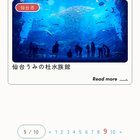
仙台市
仙台うみの杜水族館
9
9 / 10
«
1
2
3
4
5
6
7
8
10
»