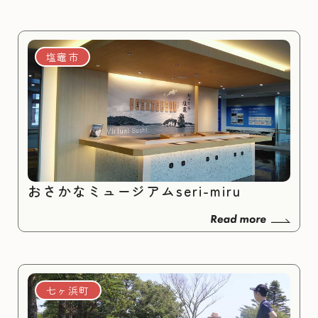
塩竈市
おさかなミュージアムseri-miru
七ヶ浜町