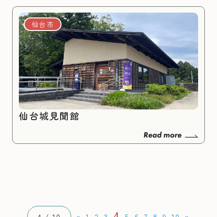
仙台市
仙台城見聞館
4
4 / 10
«
1
2
3
5
6
7
8
9
10
»