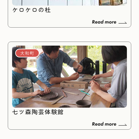
ケロケロの杜
大和町
七ツ森陶芸体験館