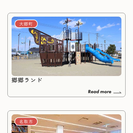
大郷町
郷郷ランド
名取市