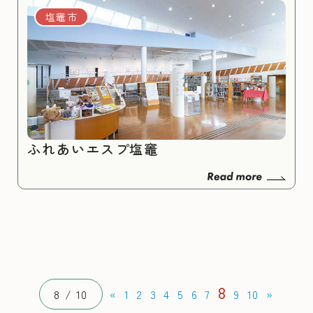
塩竈市
ふれあいエスプ塩竈
8
8 / 10
«
1
2
3
4
5
6
7
9
10
»