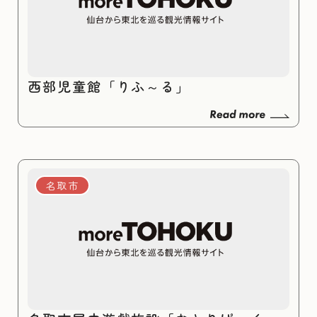
西部児童館「りふ～る」
名取市