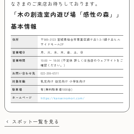
なさまのご来店お待ちしております。
「木の創造室内遊び場「感性の森」」
基本情報
住所
〒989-3123 宮城県仙台市青葉区錦ケ丘1-3-1錦ケ丘ヒル
サイドモール2F
営業曜日
月、火、水、木、金、土、日
営業時間
10:00 〜 18:00 (不定休 詳しくは当店のウェブサイトをご
確認ください。)
お問い合わせ先
022-399-6511
対象年齢
乳児向け 幼児向け 小学生向け
駐車場
有(無料駐車場1000台)
ホームページ
https://kanseinomori.com/
スポット一覧を見る